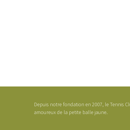
Depuis notre fondation en 2007, le Tennis Cl
amoureux de la petite balle jaune.